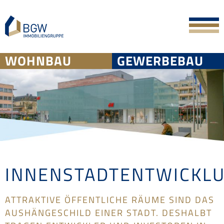
Skip
to
content
WOHNBAU
GEWERBEBAU
INNENSTADTENTWICKL
ATTRAKTIVE ÖFFENTLICHE RÄUME SIND DAS
AUSHÄNGESCHILD EINER STADT. DESHALBT