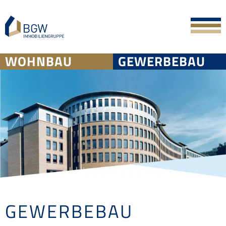
Skip
to
content
WOHNBAU
GEWERBEBAU
GEWERBEBAU