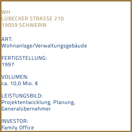
Skip
to
WH
content
LÜBECKER STRASSE 210
19059 SCHWERIN
ART:
Wohnanlage/Verwaltungsgebäude
FERTIGSTELLUNG:
1997
VOLUMEN:
ca. 10,0 Mio. €
LEISTUNGSBILD:
Projektentwicklung, Planung,
Generalübernehmer
INVESTOR:
Family Office