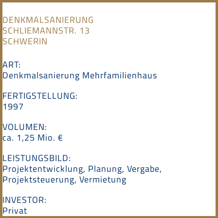
Skip
to
DENKMALSANIERUNG
content
SCHLIEMANNSTR. 13
SCHWERIN
ART:
Denkmalsanierung Mehrfamilienhaus
FERTIGSTELLUNG:
1997
VOLUMEN:
ca. 1,25 Mio. €
LEISTUNGSBILD:
Projektentwicklung, Planung, Vergabe,
Projektsteuerung, Vermietung
INVESTOR:
Privat